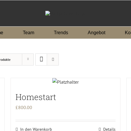
e
Team
Trends
Angebot
Ko
rodukte
Homestart
£
800.00
In den Warenkorb
Details