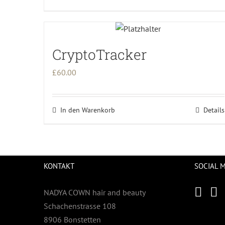
CryptoTracker
£
60.00
In den Warenkorb
Details
KONTAKT
SOCIAL 
NADYA COWN hair and beauty
Schachenstrasse 108
8906 Bonstetten