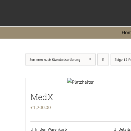
Zum
Inhalt
springen
Hom
Sortieren nach
Standardsortierung
Zeige
12 P
MedX
£
1,200.00
In den Warenkorb
Details