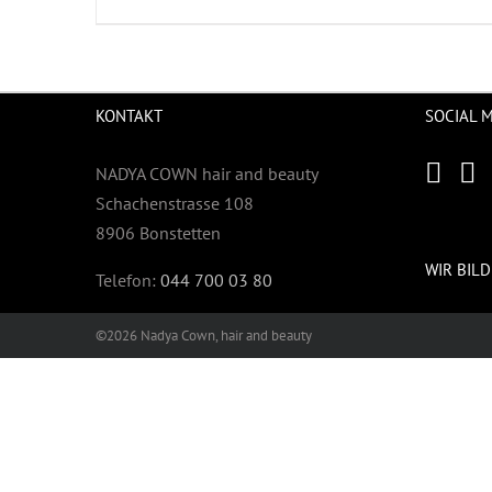
KONTAKT
SOCIAL 
NADYA COWN hair and beauty
Schachenstrasse 108
8906 Bonstetten
WIR BILD
Telefon:
044 700 03 80
©2026 Nadya Cown, hair and beauty