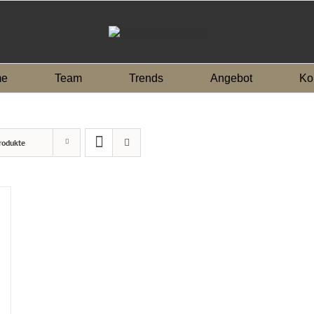
e
Team
Trends
Angebot
Ko
rodukte