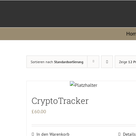
Zum
Inhalt
springen
Hom
Sortieren nach
Standardsortierung
Zeige
12 P
CryptoTracker
£
60.00
In den Warenkorb
Details