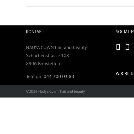
KONTAKT
SOCIAL 
NADYA COWN hair and beauty
Schachenstrasse 108
8906 Bonstetten
WIR BILD
Telefon:
044 700 03 80
©2026 Nadya Cown, hair and beauty