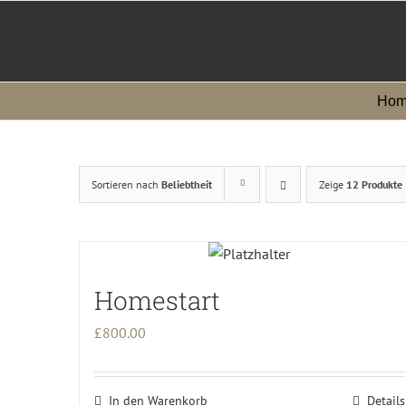
Zum
Inhalt
springen
Hom
Sortieren nach
Beliebtheit
Zeige
12 Produkte
Homestart
£
800.00
In den Warenkorb
Details